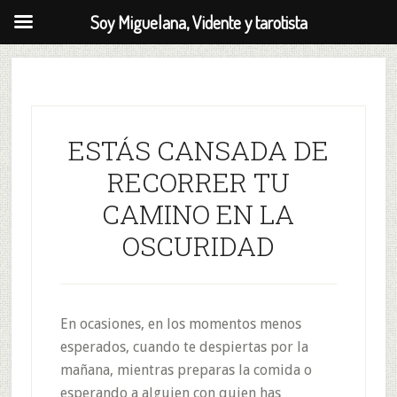
Soy Miguelana, Vidente y tarotista
Skip
Saltar
to
al
secondary
contenido
menu
principal
ESTÁS CANSADA DE
RECORRER TU
CAMINO EN LA
OSCURIDAD
En ocasiones, en los momentos menos
esperados, cuando te despiertas por la
mañana, mientras preparas la comida o
esperando a alguien con quien has