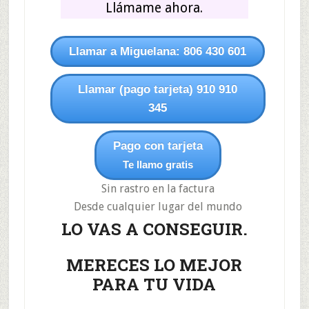
Llámame ahora.
Llamar a Miguelana: 806 430 601
Llamar (pago tarjeta) 910 910
345
Pago con tarjeta
Te llamo gratis
Sin rastro en la factura
Desde cualquier lugar del mundo
LO VAS A CONSEGUIR.
MERECES LO MEJOR
PARA TU VIDA